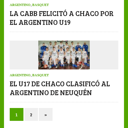
ARGENTINO
,
BASQUET
LA CABB FELICITÓ A CHACO POR
EL ARGENTINO U19
ARGENTINO
,
BASQUET
EL U17 DE CHACO CLASIFICÓ AL
ARGENTINO DE NEUQUÉN
1
2
»