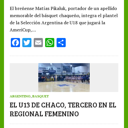
El breñense Matías Pikaluk, portador de un apellido
memorable del básquet chaqueño, integra el plantel
de la Selección Argentina de U18 que jugará la
AmeriCup,…
F
T
E
W
S
ac
w
m
h
h
e
it
ai
at
ar
b
te
l
s
e
o
r
A
o
p
k
p
ARGENTINO
,
BASQUET
EL U13 DE CHACO, TERCERO EN EL
REGIONAL FEMENINO