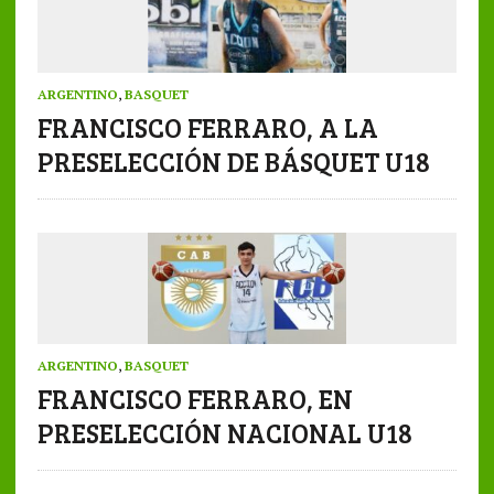
ARGENTINO
,
BASQUET
FRANCISCO FERRARO, A LA
PRESELECCIÓN DE BÁSQUET U18
ARGENTINO
,
BASQUET
FRANCISCO FERRARO, EN
PRESELECCIÓN NACIONAL U18