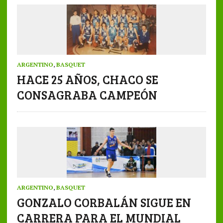
ARGENTINO
,
BASQUET
HACE 25 AÑOS, CHACO SE
CONSAGRABA CAMPEÓN
ARGENTINO
,
BASQUET
GONZALO CORBALÁN SIGUE EN
CARRERA PARA EL MUNDIAL