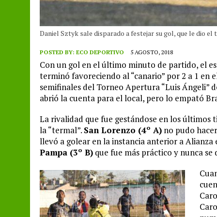
Daniel Sztyk sale disparado a festejar su gol, que le dio el
POSTED BY:
ECO DEPORTIVO
5 AGOSTO, 2018
Con un gol en el último minuto de partido, el 
terminó favoreciendo al “canario” por 2 a 1 en e
semifinales del Torneo Apertura “Luis Ángeli” 
abrió la cuenta para el local, pero lo empató Bra
La rivalidad que fue gestándose en los últimos
la “termal”.
San Lorenzo (4º A)
no pudo hacer 
llevó a golear en la instancia anterior a Alian
Pampa (3º B)
que fue más práctico y nunca se 
Cuan
cuen
Caro
Caro