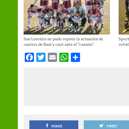
San Lorenzo no pudo repetir la actuación de
Sport
cuartos de final y cayó ante el “canario”.
volvi
F
T
E
W
S
a
w
m
h
h
ce
it
ai
at
a
b
te
l
s
re
o
r
A
o
p
k
p
SHARE
TWEET