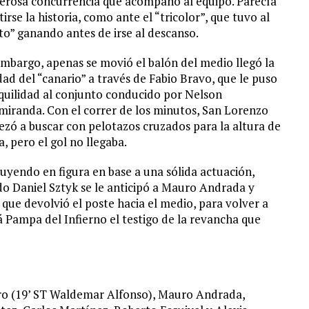
rosa concurrencia que acompañó al equipo. Parecía
tirse la historia, como ante el “tricolor”, que tuvo al
to” ganando antes de irse al descanso.
embargo, apenas se movió el balón del medio llegó la
dad del “canario” a través de Fabio Bravo, que le puso
quilidad al conjunto conducido por Nelson
miranda. Con el correr de los minutos, San Lorenzo
zó a buscar con pelotazos cruzados para la altura de
, pero el gol no llegaba.
ituyendo en figura en base a una sólida actuación,
ido Daniel Sztyk se le anticipó a Mauro Andrada y
e devolvió el poste hacia el medio, para volver a
rá Pampa del Infierno el testigo de la revancha que
ro (19’ ST Waldemar Alfonso), Mauro Andrada,