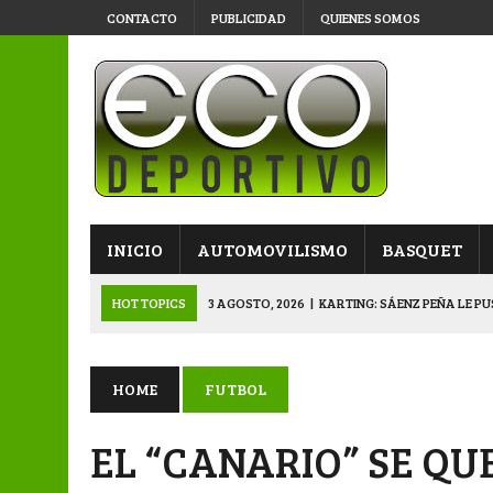
CONTACTO
PUBLICIDAD
QUIENES SOMOS
INICIO
AUTOMOVILISMO
BASQUET
HOT TOPICS
3 AGOSTO, 2026
|
APERTURA: VÍA Y OBRAS YA
3 AGOSTO, 2026
|
APERTURA: SPORTIVO PAMPA ELIMINÓ EN L
2 AGOSTO, 2026
|
APERTURA: EN BUSCA DE SEMIFINALISTAS E
HOME
FUTBOL
4 AGOSTO, 2026
|
VETERANOS SE PREPARAN PARA LA GRAN F
EL “CANARIO” SE QU
3 AGOSTO, 2026
|
KARTING: SÁENZ PEÑA LE PUSO COLOR A LA