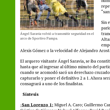
nume
repe
“san
Sin 
pari
tran
Ángel Saravia volvió a transmitir seguridad en el
arco de Sportivo Pampa.
Alta
empe
Alexis Gómez o la velocidad de Alejandro Acosta
El arquero visitante Ángel Saravia, se iba const
hasta que al ingresar al último minuto del part
cuando se acomodó sacó un derechazo cruzado qu
capturarlo y poner el definitivo 2 a 1. Ahora se
consagrará a uno de los finalistas.
Síntesis
-San Lorenzo 1:
Miguel A. Caro; Guillermo Ca