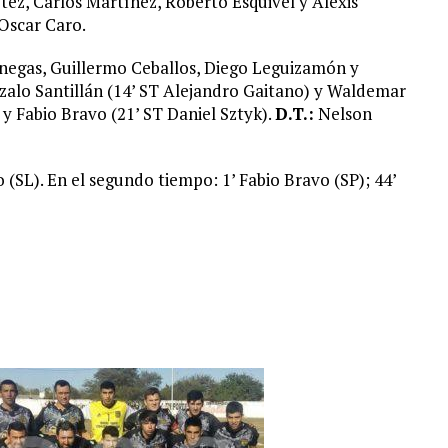
tez, Carlos Martínez, Roberto Esquivel y Alexis
Oscar Caro.
negas, Guillermo Ceballos, Diego Leguizamón y
zalo Santillán (14’ ST Alejandro Gaitano) y Waldemar
 y Fabio Bravo (21’ ST Daniel Sztyk).
D.T.:
Nelson
(SL). En el segundo tiempo: 1’ Fabio Bravo (SP); 44’