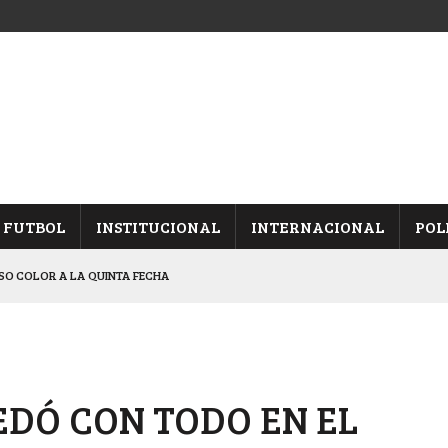
FUTBOL
INSTITUCIONAL
INTERNACIONAL
POL
 ESTÁ EN SEMIS, TRAS DERROTAR A UNIÓN
OS PENALES A APRENDICES
N SÁENZ PEÑA Y FRENTONES
IESTA PROVINCIAL
EDÓ CON TODO EN EL
 QUINTA FECHA