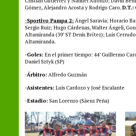
Cristian Gutiérrez y Nahuel Alfonzo; David Bení
Gómez, Alejandro Acosta y Rodrigo Caro.
D.T.:
-Sportivo Pampa 2:
Ángel Saravia; Horacio Ba
Sergio Ruiz; Hugo Cárdenas, Walter Ángeli, Gon
Altamiranda (39’ ST Denis Brítez); Luis Cerrudo
Altamiranda.
-Goles:
En el primer tiempo: 44’ Guillermo Caro 
Daniel Sztyk (SP)
-Árbitro:
Alfredo Guzmán
-Asistentes:
Luis Cardozo y José Escalante
-Estadio:
San Lorenzo (Sáenz Peña)