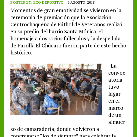
POSTED BY:
ECO DEPORTIVO
6 AGOSTO, 2018
Momentos de gran emotividad se vivieron en la
ceremonia de premiación que la Asociación
Centrochaqueña de Fútbol de Veteranos realizó
en su predio del barrio Santa Mónica. El
homenaje a dos socios fallecidos y la despedida
de Parrilla El Chúcaro fueron parte de este hecho
histórico.
La
convoc
atoria
tuvo
lugar
en el
marco
de un
almuer
zo de camaradería, donde volvieron a
congregarse “los de siempre” para celebrar la