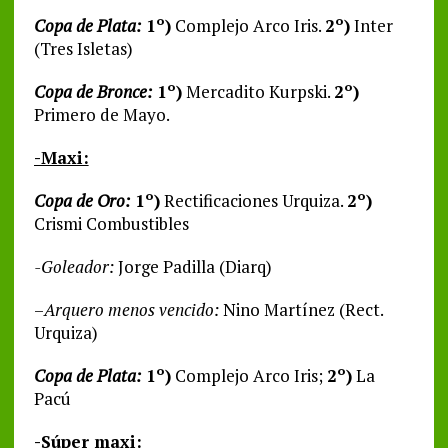
Copa de Plata:
1º)
Complejo Arco Iris.
2º)
Inter
(Tres Isletas)
Copa de Bronce:
1º)
Mercadito Kurpski.
2º)
Primero de Mayo.
-Maxi:
Copa de Oro:
1º)
Rectificaciones Urquiza.
2º)
Crismi Combustibles
-Goleador:
Jorge Padilla (Diarq)
–
Arquero menos vencido:
Nino Martínez (Rect.
Urquiza)
Copa de Plata:
1º)
Complejo Arco Iris;
2º)
La
Pacú
-Súper maxi: