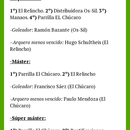
1º)
El Relincho.
2º)
Distribuidora Os-Sil.
3º)
Manaos.
4º)
Parrilla EL Chúcaro
-Goleador:
Ramón Bazante (Os-Sil)
–
Arquero menos vencido:
Hugo Schultheis (El
Relincho)
-Máster:
1º)
Parrilla El Chúcaro.
2º)
El Relincho
-Goleador:
Francisco Sáez (El Chúcaro)
-Arquero menos vencido:
Paulo Mendoza (El
Chúcaro)
-Súper máster: